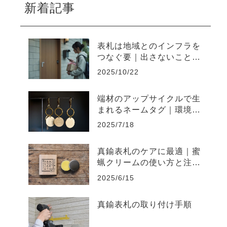
新着記事
表札は地域とのインフラを
つなぐ要｜出さないことで
起きやすい不便と上手な出
2025/10/22
し方
端材のアップサイクルで生
まれるネームタグ｜環境負
荷を削減するものづくり
2025/7/18
真鍮表札のケアに最適｜蜜
蝋クリームの使い方と注意
点まとめ
2025/6/15
真鍮表札の取り付け手順