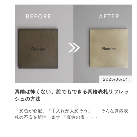
2025/06/14
真鍮は怖くない。誰でもできる真鍮表札リフレッ
シュの方法
「変色が心配」「手入れが大変そう」── そんな真鍮表
札の不安を解消します 「真鍮の表・・・