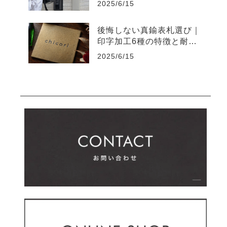
2025/6/15
後悔しない真鍮表札選び｜
印字加工6種の特徴と耐久
性の違い
2025/6/15