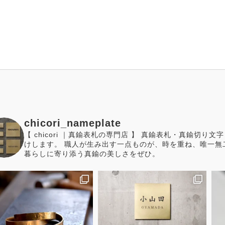
chicori_nameplate
【 chicori ｜真鍮表札の専門店 】 真鍮表札・真鍮切
けします。 職人が生み出す一点ものが、時を重ね、唯一無
暮らしに寄り添う真鍮の美しさをぜひ。