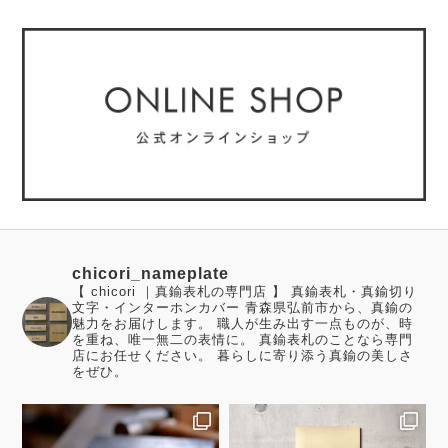
chicori_nameplate
【 chicori ｜真鍮表札の専門店 】 真鍮表札・真鍮切り
文字・インターホンカバー 青森県弘前市から、真鍮の
魅力をお届けします。 職人が生み出す一点ものが、時
を重ね、唯一無二の表情に。 真鍮表札のことなら専門
店にお任せください。 暮らしに寄り添う真鍮の美しさ
をぜひ。