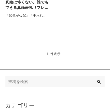
真鍮は怖くない。誰でも
できる真鍮表札リフレッ
シュの方法
「変色が心配」「手入れが
大変そう」── そんな真鍮表
札の不安を解消します 「真
鍮の表・・・
1 件表示
検
索
カテゴリー