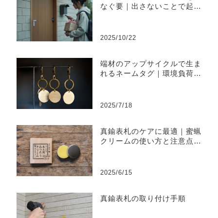
なぐ要｜出さないことで起き
やすい不便と上手な出し方
2025/10/22
端材のアップサイクルで生ま
れるネームタグ｜環境負荷を
削減するものづくり
2025/7/18
真鍮表札のケアに最適｜蜜蝋
クリームの使い方と注意点ま
とめ
2025/6/15
真鍮表札の取り付け手順