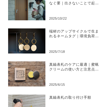
なぐ要｜出さないことで起き
やすい不便と上手な出し方
2025/10/22
端材のアップサイクルで生ま
れるネームタグ｜環境負荷を
削減するものづくり
2025/7/18
真鍮表札のケアに最適｜蜜蝋
クリームの使い方と注意点ま
とめ
2025/6/15
真鍮表札の取り付け手順