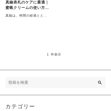
真鍮表札のケアに最適｜
蜜蝋クリームの使い方と
注意点まとめ
真鍮は、時間の経過ととも
に色味が変化していく金属
です。設置直後は明るく輝
く黄金色をしていますが、
や・・・
1 件表示
検
索
カテゴリー