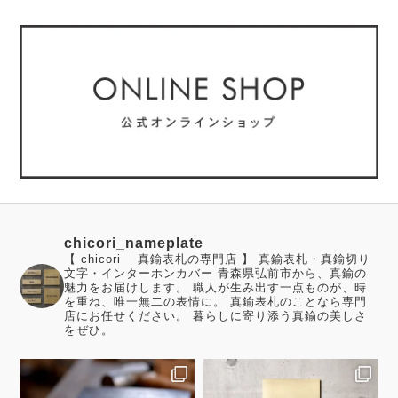
chicori_nameplate
【 chicori ｜真鍮表札の専門店 】 真鍮表札・真鍮切り
文字・インターホンカバー 青森県弘前市から、真鍮の
魅力をお届けします。 職人が生み出す一点ものが、時
を重ね、唯一無二の表情に。 真鍮表札のことなら専門
店にお任せください。 暮らしに寄り添う真鍮の美しさ
をぜひ。