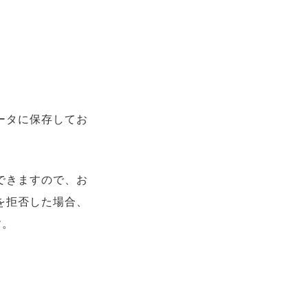
ュータに保存してお
ができますので、お
）を拒否した場合、
す。