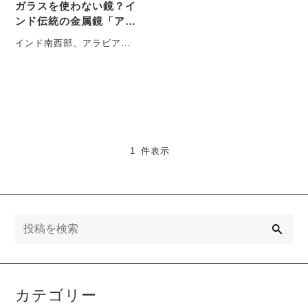
ガラスを使わない鏡？イ
ンド伝統の金属鏡「アル
ムラ・カンナーディ」と
インド南西部、アラビア海
は
に面した緑豊かなケーララ
州。その内陸に位置するア
ルムラ村では、古来より一
風・・・
1 件表示
検
索
カテゴリー