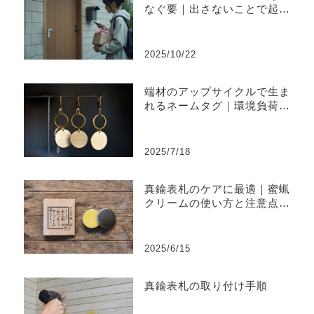
なぐ要｜出さないことで起き
やすい不便と上手な出し方
2025/10/22
端材のアップサイクルで生ま
れるネームタグ｜環境負荷を
削減するものづくり
2025/7/18
真鍮表札のケアに最適｜蜜蝋
クリームの使い方と注意点ま
とめ
2025/6/15
真鍮表札の取り付け手順