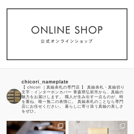
chicori_nameplate
【 chicori ｜真鍮表札の専門店 】 真鍮表札・真鍮切り
文字・インターホンカバー 青森県弘前市から、真鍮の
魅力をお届けします。 職人が生み出す一点ものが、時
を重ね、唯一無二の表情に。 真鍮表札のことなら専門
店にお任せください。 暮らしに寄り添う真鍮の美しさ
をぜひ。