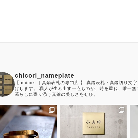
chicori_nameplate
【 chicori ｜真鍮表札の専門店 】 真鍮表札・真鍮切
けします。 職人が生み出す一点ものが、時を重ね、唯一無
暮らしに寄り添う真鍮の美しさをぜひ。