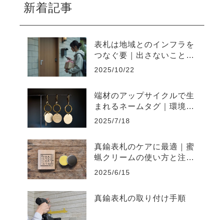
新着記事
表札は地域とのインフラを
つなぐ要｜出さないことで
起きやすい不便と上手な出
2025/10/22
し方
端材のアップサイクルで生
まれるネームタグ｜環境負
荷を削減するものづくり
2025/7/18
真鍮表札のケアに最適｜蜜
蝋クリームの使い方と注意
点まとめ
2025/6/15
真鍮表札の取り付け手順