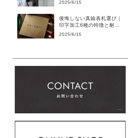
2025/6/15
後悔しない真鍮表札選び｜
印字加工6種の特徴と耐久
性の違い
2025/6/15