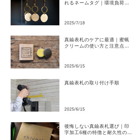
れるネームタグ｜環境負荷を
削減するものづくり
2025/7/18
真鍮表札のケアに最適｜蜜蝋
クリームの使い方と注意点ま
とめ
2025/6/15
真鍮表札の取り付け手順
2025/6/15
後悔しない真鍮表札選び｜印
字加工6種の特徴と耐久性の違
い