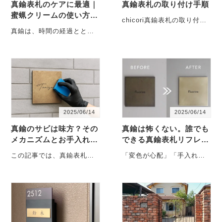
真鍮表札のケアに最適｜
真鍮表札の取り付け手順
蜜蝋クリームの使い方と
chicori真鍮表札の取り付け
注意点まとめ
手順 chicoriの真鍮表札は、
真鍮は、時間の経過ととも
無塗装の真鍮が持つ
に色味が変化していく金属
上・・・
です。設置直後は明るく輝
く黄金色をしていますが、
や・・・
2025/06/14
2025/06/14
真鍮のサビは味方？その
真鍮は怖くない。誰でも
メカニズムとお手入れ方
できる真鍮表札リフレッ
法を解説
シュの方法
この記事では、真鍮表札が
「変色が心配」「手入れが
なぜサビるのかというメカ
大変そう」── そんな真鍮表
ニズムをはじめ、設置環境
札の不安を解消します 「真
によって異なる変化・・・
鍮の表・・・