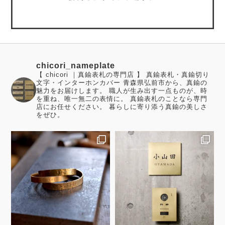
chicori_nameplate
【 chicori ｜真鍮表札の専門店 】 真鍮表札・真鍮切り
文字・インターホンカバー 青森県弘前市から、真鍮の
魅力をお届けします。 職人が生み出す一点ものが、時
を重ね、唯一無二の表情に。 真鍮表札のことなら専門
店にお任せください。 暮らしに寄り添う真鍮の美しさ
をぜひ。