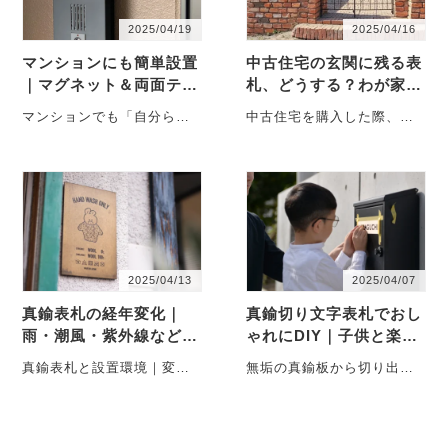
2025/04/19
2025/04/16
マンションにも簡単設置
中古住宅の玄関に残る表
｜マグネット＆両面テー
札、どうする？わが家ら
プ対応の真鍮表札
しさは真鍮で整える
マンションでも「自分らし
中古住宅を購入した際、以
さ」や「質の良さ」を大切
前の住人が使っていた「表
にしたいと感じる方に、真
札」がそのまま残っている
鍮表札のご提案です。エン
ケースは少なくあり・・・
ト・・・
2025/04/13
2025/04/07
真鍮表札の経年変化｜
真鍮切り文字表札でおし
雨・潮風・紫外線など設
ゃれにDIY｜子供と楽し
置環境による違いと付き
む取り付け体験
真鍮表札と設置環境｜変化
無垢の真鍮板から切り出さ
合い方
の違いと楽しみ方 真鍮は、
れた小さな切り文字が、住
設置する環境によって経年
まいにさりげない存在感を
変化の表情・・・
添えます。chic・・・