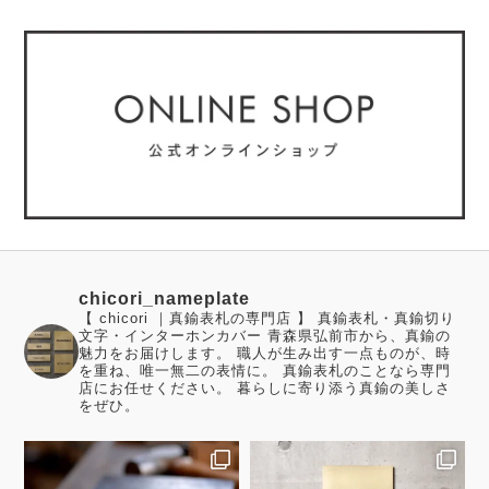
chicori_nameplate
【 chicori ｜真鍮表札の専門店 】 真鍮表札・真鍮切り
文字・インターホンカバー 青森県弘前市から、真鍮の
魅力をお届けします。 職人が生み出す一点ものが、時
を重ね、唯一無二の表情に。 真鍮表札のことなら専門
店にお任せください。 暮らしに寄り添う真鍮の美しさ
をぜひ。