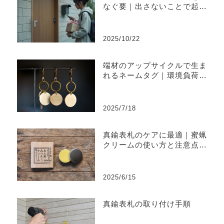
なぐ要｜出さないことで起き
やすい不便と上手な出し方
2025/10/22
端材のアップサイクルで生ま
れるネームタグ｜環境負荷を
削減するものづくり
2025/7/18
真鍮表札のケアに最適｜蜜蝋
クリームの使い方と注意点ま
とめ
2025/6/15
真鍮表札の取り付け手順