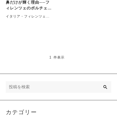
鼻だけが輝く理由──フ
ィレンツェのポルチェリ
ーノ像と真鍮の経年美化
イタリア・フィレンツェの
旧市街、石畳の広場にたた
ずむ「ポルチェリーノ
像」。この子イノシシの像
は、鼻・・・
1 件表示
検
索
カテゴリー