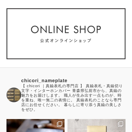
chicori_nameplate
【 chicori ｜真鍮表札の専門店 】 真鍮表札・真鍮切り
文字・インターホンカバー 青森県弘前市から、真鍮の
魅力をお届けします。 職人が生み出す一点ものが、時
を重ね、唯一無二の表情に。 真鍮表札のことなら専門
店にお任せください。 暮らしに寄り添う真鍮の美しさ
をぜひ。