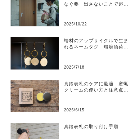
なぐ要｜出さないことで起き
やすい不便と上手な出し方
2025/10/22
端材のアップサイクルで生ま
れるネームタグ｜環境負荷を
削減するものづくり
2025/7/18
真鍮表札のケアに最適｜蜜蝋
クリームの使い方と注意点ま
とめ
2025/6/15
真鍮表札の取り付け手順