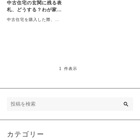
中古住宅の玄関に残る表
札、どうする？わが家ら
しさは真鍮で整える
中古住宅を購入した際、以
前の住人が使っていた「表
札」がそのまま残っている
ケースは少なくあり・・・
1 件表示
検
索
カテゴリー