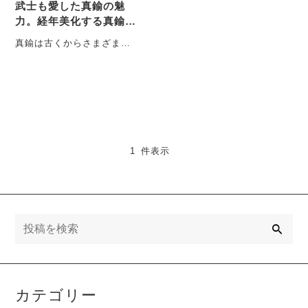
武士も愛した真鍮の魅
力。経年美化する真鍮表
札という選択
真鍮は古くからさまざまな
場面で用いられ、その特性
や歴史について理解を深め
ることは、現代の暮らしに
も・・・
1 件表示
検
索
カテゴリー