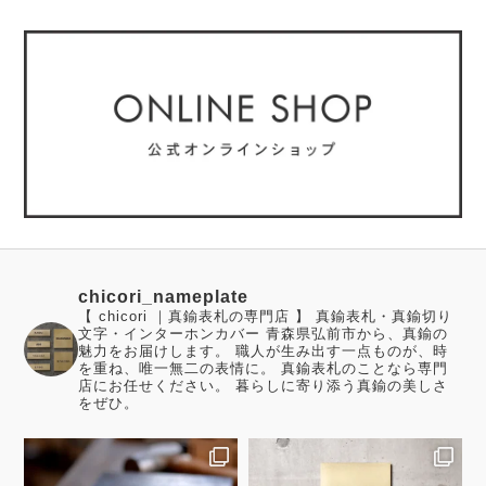
chicori_nameplate
【 chicori ｜真鍮表札の専門店 】 真鍮表札・真鍮切り
文字・インターホンカバー 青森県弘前市から、真鍮の
魅力をお届けします。 職人が生み出す一点ものが、時
を重ね、唯一無二の表情に。 真鍮表札のことなら専門
店にお任せください。 暮らしに寄り添う真鍮の美しさ
をぜひ。