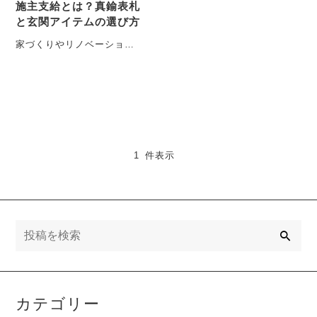
施主支給とは？真鍮表札
と玄関アイテムの選び方
家づくりやリノベーション
の過程で「施主支給」とい
う言葉を耳にする機会が増
えています。理想の空間を
叶・・・
1 件表示
検
索
カテゴリー