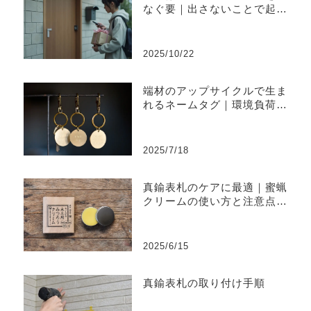
なぐ要｜出さないことで起き
やすい不便と上手な出し方
2025/10/22
端材のアップサイクルで生ま
れるネームタグ｜環境負荷を
削減するものづくり
2025/7/18
真鍮表札のケアに最適｜蜜蝋
クリームの使い方と注意点ま
とめ
2025/6/15
真鍮表札の取り付け手順