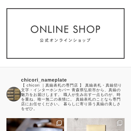
chicori_nameplate
【 chicori ｜真鍮表札の専門店 】 真鍮表札・真鍮切り
文字・インターホンカバー 青森県弘前市から、真鍮の
魅力をお届けします。 職人が生み出す一点ものが、時
を重ね、唯一無二の表情に。 真鍮表札のことなら専門
店にお任せください。 暮らしに寄り添う真鍮の美しさ
をぜひ。