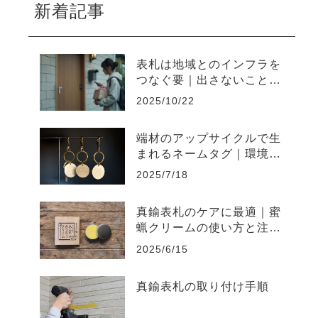
新着記事
表札は地域とのインフラを
つなぐ要｜出さないことで
起きやすい不便と上手な出
2025/10/22
し方
端材のアップサイクルで生
まれるネームタグ｜環境負
荷を削減するものづくり
2025/7/18
真鍮表札のケアに最適｜蜜
蝋クリームの使い方と注意
点まとめ
2025/6/15
真鍮表札の取り付け手順