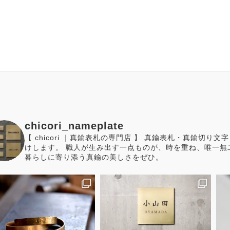
chicori_nameplate
【 chicori ｜真鍮表札の専門店 】 真鍮表札・真鍮切
けします。 職人が生み出す一点ものが、時を重ね、唯一無
暮らしに寄り添う真鍮の美しさをぜひ。