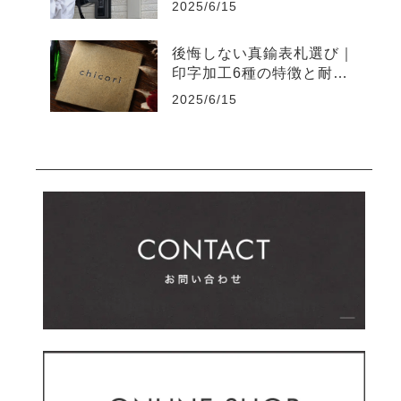
2025/6/15
後悔しない真鍮表札選び｜
印字加工6種の特徴と耐久
性の違い
2025/6/15