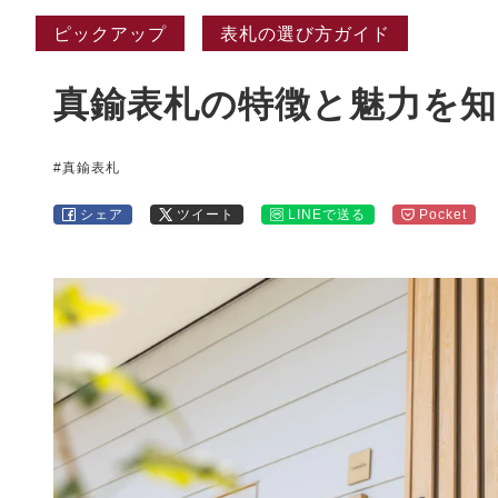
ピックアップ
表札の選び方ガイド
真鍮表札の特徴と魅力を
#真鍮表札
シェア
ツイート
LINEで送る
Pocket