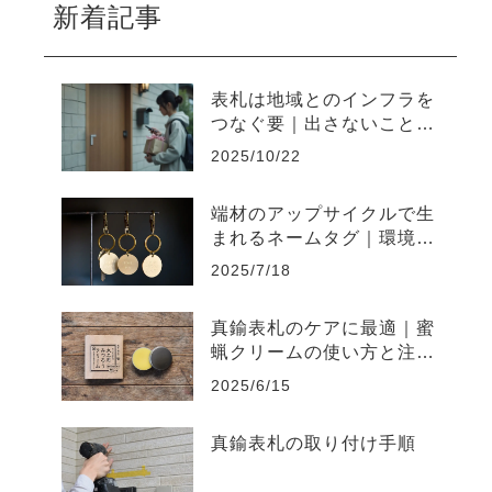
新着記事
表札は地域とのインフラを
つなぐ要｜出さないことで
起きやすい不便と上手な出
2025/10/22
し方
端材のアップサイクルで生
まれるネームタグ｜環境負
荷を削減するものづくり
2025/7/18
真鍮表札のケアに最適｜蜜
蝋クリームの使い方と注意
点まとめ
2025/6/15
真鍮表札の取り付け手順