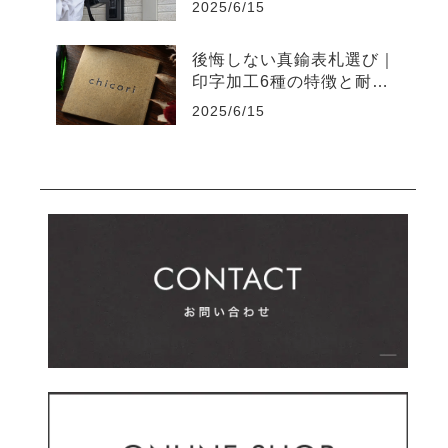
2025/6/15
後悔しない真鍮表札選び｜
印字加工6種の特徴と耐久
性の違い
2025/6/15