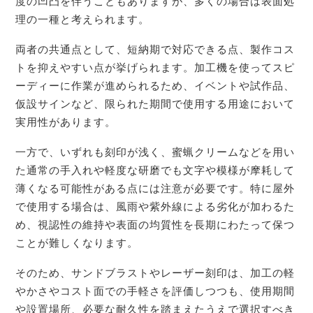
度の凹凸を伴うこともありますが、多くの場合は表面処
理の一種と考えられます。
両者の共通点として、短納期で対応できる点、製作コス
トを抑えやすい点が挙げられます。加工機を使ってスピ
ーディーに作業が進められるため、イベントや試作品、
仮設サインなど、限られた期間で使用する用途において
実用性があります。
一方で、いずれも刻印が浅く、蜜蝋クリームなどを用い
た通常の手入れや軽度な研磨でも文字や模様が摩耗して
薄くなる可能性がある点には注意が必要です。特に屋外
で使用する場合は、風雨や紫外線による劣化が加わるた
め、視認性の維持や表面の均質性を長期にわたって保つ
ことが難しくなります。
そのため、サンドブラストやレーザー刻印は、加工の軽
やかさやコスト面での手軽さを評価しつつも、使用期間
や設置場所、必要な耐久性を踏まえたうえで選択すべき