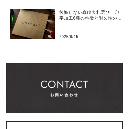
後悔しない真鍮表札選び｜印
字加工6種の特徴と耐久性の違
い
2025/6/15