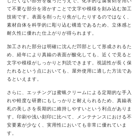
したくない部分を覆ったうえで、化学的な腐食剤を用い
て不要な部分を溶かすことで文字や模様を刻み込む加工
技術です。表面を削ったり焦がしたりするのではなく、
素材自体を科学的に彫り込む構造であるため、立体感と
耐久性に優れた仕上がりが得られます。
加工された部分は明確に沈んだ凹部として形成されるた
め、経年により真鍮の表面が酸化しても、近くで見ると
文字や模様がしっかりと判読できます。視認性が長く保
たれるという点においても、屋外使用に適した方法であ
るといえます。
さらに、エッチングは蜜蝋クリームによる定期的な手入
れや軽度な研磨にもしっかりと耐えられるため、真鍮表
札の美しさを長期的に維持しやすいという利点がありま
す。印刷や浅い刻印に比べて、メンテナンスにおける不
安要素が少なく、実用性においても非常に優れていま
す。