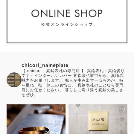
chicori_nameplate
【 chicori ｜真鍮表札の専門店 】 真鍮表札・真鍮切り
文字・インターホンカバー 青森県弘前市から、真鍮の
魅力をお届けします。 職人が生み出す一点ものが、時
を重ね、唯一無二の表情に。 真鍮表札のことなら専門
店にお任せください。 暮らしに寄り添う真鍮の美しさ
をぜひ。