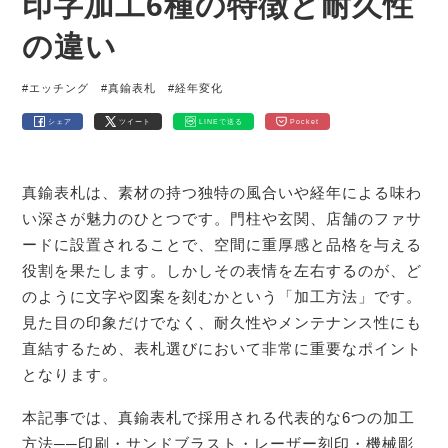
印字加工6種の特徴と耐久性
の違い
#エッチング
#真鍮表札
#経年変化
シェア
ツイート
LINEで送る
Pocket
真鍮表札は、素材の持つ独特の風合いや経年による味わ
い深さが魅力のひとつです。門柱や玄関、店舗のファサ
ードに設置されることで、空間に重厚感と品格を与える
役割を果たします。しかしその表情を左右するのが、ど
のように文字や図案を刻むかという「加工方法」です。
見た目の印象だけでなく、耐久性やメンテナンス性にも
直結するため、表札選びにおいて非常に重要なポイント
となります。
本記事では、真鍮表札で採用される代表的な6つの加工
方法──印刷・サンドブラスト・レーザー刻印・機械彫