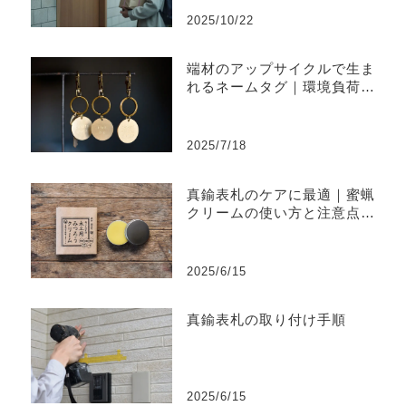
2025/10/22
端材のアップサイクルで生ま
れるネームタグ｜環境負荷を
削減するものづくり
2025/7/18
真鍮表札のケアに最適｜蜜蝋
クリームの使い方と注意点ま
とめ
2025/6/15
真鍮表札の取り付け手順
2025/6/15