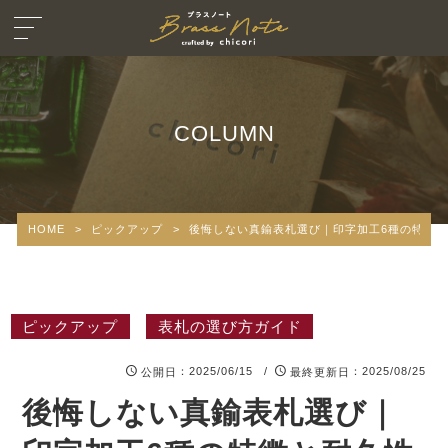
COLUMN
HOME
>
ピックアップ
>
後悔しない真鍮表札選び｜印字加工6種の特徴
ピックアップ
表札の選び方ガイド
：2025/06/15 /
：2025/08/25
公開日
最終更新日
後悔しない真鍮表札選び｜