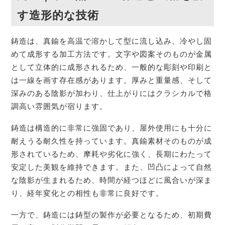
す造形的な技術
鋳造は、真鍮を高温で溶かして型に流し込み、冷やし固
めて成形する加工方法です。文字や図案そのものが金属
として立体的に成形されるため、一般的な彫刻や印刷と
は一線を画す存在感があります。厚みと重量感、そして
深みのある陰影が加わり、仕上がりにはクラシカルで格
調高い雰囲気が宿ります。
鋳造は構造的に非常に強固であり、屋外使用にも十分に
耐えうる耐久性を持っています。真鍮素材そのものが成
形されているため、摩耗や劣化に強く、長期にわたって
安定した美観を維持できます。また、凹凸によって自然
な陰影が生まれるため、時間が経つほどに風合いが深ま
り、経年変化との相性も非常に良好です。
一方で、鋳造には鋳型の製作が必要となるため、初期費