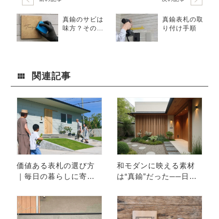
真鍮のサビは
真鍮表札の取
味方？そのメ
り付け手順
カニズムとお
手入れ方法を
解説
関連記事
価値ある表札の選び方
和モダンに映える素材
｜毎日の暮らしに寄り
は“真鍮”だった──日本
添う5つの視点
家屋に馴染む金属