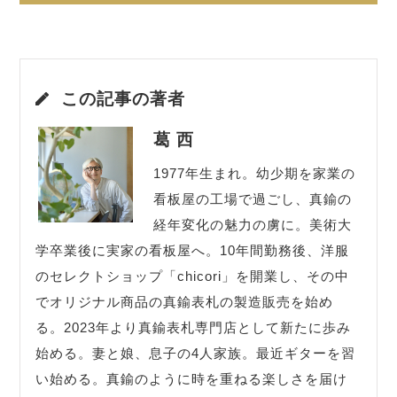
この記事の著者
葛 西
1977年生まれ。幼少期を家業の
看板屋の工場で過ごし、真鍮の
経年変化の魅力の虜に。美術大
学卒業後に実家の看板屋へ。10年間勤務後、洋服
のセレクトショップ「chicori」を開業し、その中
でオリジナル商品の真鍮表札の製造販売を始め
る。2023年より真鍮表札専門店として新たに歩み
始める。妻と娘、息子の4人家族。最近ギターを習
い始める。真鍮のように時を重ねる楽しさを届け