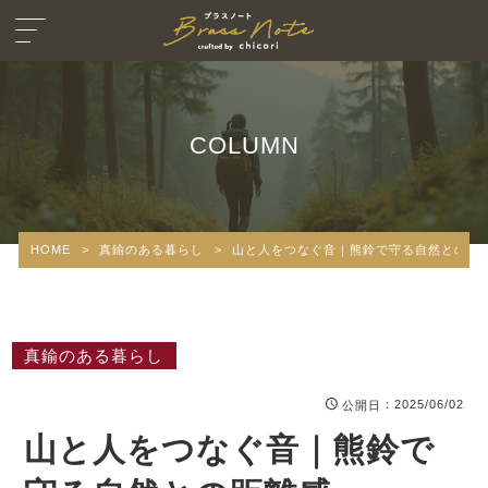
COLUMN
HOME
>
真鍮のある暮らし
>
山と人をつなぐ音｜熊鈴で守る自然との距
真鍮のある暮らし
：2025/06/02
公開日
山と人をつなぐ音｜熊鈴で