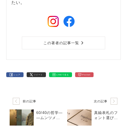
たい。
この著者の記事一覧
シェア
ツイート
LINEで送る
Pocket
前の記事
次の記事
60/40の哲学―
真鍮表札のフ
―ムンツメタ
ォント選び｜6
ルとロクヨン
つの書体の違