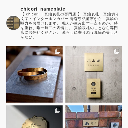
chicori_nameplate
【 chicori ｜真鍮表札の専門店 】 真鍮表札・真鍮切り
文字・インターホンカバー 青森県弘前市から、真鍮の
魅力をお届けします。 職人が生み出す一点ものが、時
を重ね、唯一無二の表情に。 真鍮表札のことなら専門
店にお任せください。 暮らしに寄り添う真鍮の美しさ
をぜひ。