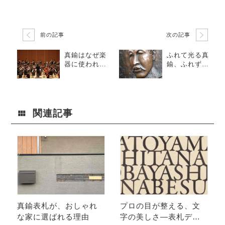
前の記事
次の記事
真鍮はなぜ楽
ふれて光る真
器に使われ
鍮、ふれずに
る？音を支え
深まる真鍮 ─
る素材の力
観光地のレリ
ーフに見る銅
合金の美しさ
関連記事
真鍮表札が、おしゃれ
プロの目が整える、文
な家に選ばれる理由
字の美しさ—表札デザ