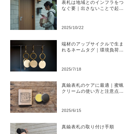
表札は地域とのインフラをつ
なぐ要｜出さないことで起き
やすい不便と上手な出し方
2025/10/22
端材のアップサイクルで生ま
れるネームタグ｜環境負荷を
削減するものづくり
2025/7/18
真鍮表札のケアに最適｜蜜蝋
クリームの使い方と注意点ま
とめ
2025/6/15
真鍮表札の取り付け手順