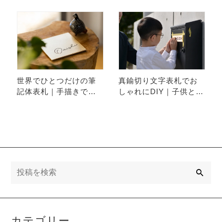
インにおけるカーニン
グの力
世界でひとつだけの筆
真鍮切り文字表札でお
記体表札｜手描きで生
しゃれにDIY｜子供と楽
まれる特別な一枚
しむ取り付け体験
検
索
カテゴリー