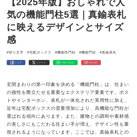
【2025年版】おしゃれで人
気の機能門柱5選｜真鍮表札
に映えるデザインとサイズ
感
#切り文字
#宅配ボックス
#機能性門柱
#機能門柱
#真鍮表札
シェア
ツイート
LINEで送る
Pocket
玄関まわりの第一印象を決める「機能門柱」は、住まい
の個性を際立たせる重要なエクステリア要素です。ポス
トやインターホン、表札が一体化された実用性に加え、
近年は宅配ボックスの需要増加により、高機能な門柱が
選ばれる傾向にあります。また、建物との調和や素材感
の美しさにもこだわる住まい手が増え、デザイン性も重
視されるようになっています。ここでは、真鍮表札との