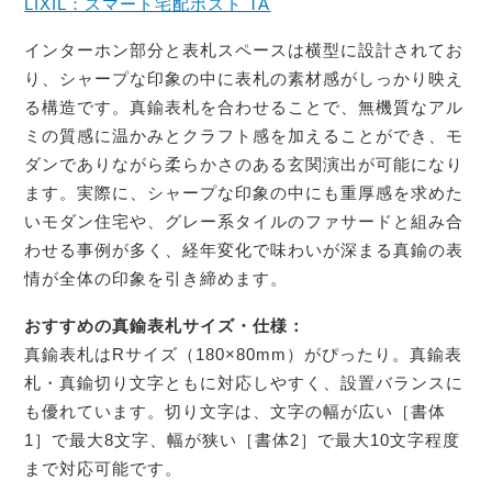
LIXIL：スマート宅配ポスト TA
インターホン部分と表札スペースは横型に設計されてお
り、シャープな印象の中に表札の素材感がしっかり映え
る構造です。真鍮表札を合わせることで、無機質なアル
ミの質感に温かみとクラフト感を加えることができ、モ
ダンでありながら柔らかさのある玄関演出が可能になり
ます。実際に、シャープな印象の中にも重厚感を求めた
いモダン住宅や、グレー系タイルのファサードと組み合
わせる事例が多く、経年変化で味わいが深まる真鍮の表
情が全体の印象を引き締めます。
おすすめの真鍮表札サイズ・仕様：
真鍮表札はRサイズ（180×80mm）がぴったり。真鍮表
札・真鍮切り文字ともに対応しやすく、設置バランスに
も優れています。切り文字は、文字の幅が広い［書体
1］で最大8文字、幅が狭い［書体2］で最大10文字程度
まで対応可能です。