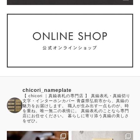
chicori_nameplate
【 chicori ｜真鍮表札の専門店 】 真鍮表札・真鍮切り
文字・インターホンカバー 青森県弘前市から、真鍮の
魅力をお届けします。 職人が生み出す一点ものが、時
を重ね、唯一無二の表情に。 真鍮表札のことなら専門
店にお任せください。 暮らしに寄り添う真鍮の美しさ
をぜひ。