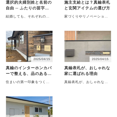
選択的夫婦別姓と名前の
施主支給とは？真鍮表札
自由 ─ ふたりの苗字を
と玄関アイテムの選び方
刻むchicoriの真鍮表札
結婚しても、それぞれの名
家づくりやリノベーション
前を名乗れる「選択的夫婦
の過程で「施主支給」とい
別姓」。家族のかたちや価
う言葉を耳にする機会が増
値観が多様化する現代にお
えています。理想の空間を
い・・・
叶・・・
2025/04/15
2025/04/15
真鍮のインターホンカバ
真鍮表札が、おしゃれな
ーで整える、品のある玄
家に選ばれる理由
関まわり
住まいの第一印象をつくる
真鍮表札が、おしゃれな家
のは、玄関まわりのたたず
に選ばれる理由 家の印象
まいです。表札や照明、ポ
は、玄関まわりで決まると
ストにこだわって選・・・
言っても過言・・・