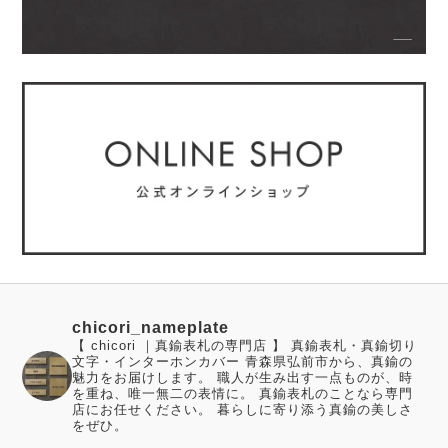
chicori_nameplate
【 chicori ｜真鍮表札の専門店 】 真鍮表札・真鍮切り
文字・インターホンカバー 青森県弘前市から、真鍮の
魅力をお届けします。 職人が生み出す一点ものが、時
を重ね、唯一無二の表情に。 真鍮表札のことなら専門
店にお任せください。 暮らしに寄り添う真鍮の美しさ
をぜひ。