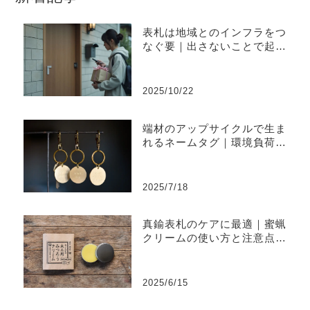
表札は地域とのインフラをつ
なぐ要｜出さないことで起き
やすい不便と上手な出し方
2025/10/22
端材のアップサイクルで生ま
れるネームタグ｜環境負荷を
削減するものづくり
2025/7/18
真鍮表札のケアに最適｜蜜蝋
クリームの使い方と注意点ま
とめ
2025/6/15