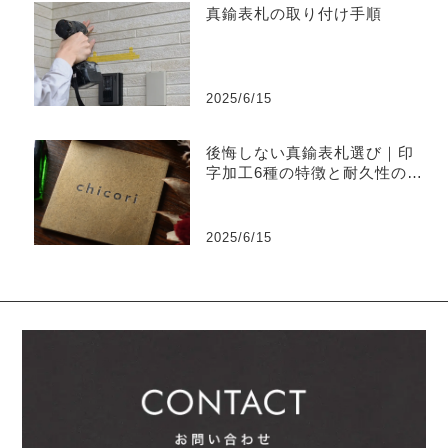
真鍮表札の取り付け手順
2025/6/15
後悔しない真鍮表札選び｜印
字加工6種の特徴と耐久性の違
い
2025/6/15