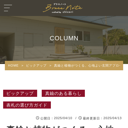
COLUMN
HOME
>
ピックアップ
>
真鍮と植物がつくる、心地よい玄関アプローチ
ピックアップ
真鍮のある暮らし
表札の選び方ガイド
：2025/04/10 /
：2025/04/13
公開日
最終更新日