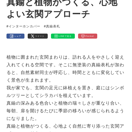
真鍮と植物がつくる、心地
よい玄関アプローチ
#インターホンカバー
#真鍮表札
シェア
ツイート
LINEで送る
Pocket
植物に囲まれた玄関まわりは、訪れる人をやさしく迎え
入れてくれる空間です。そこに無塗装の真鍮表札が加わ
ると、自然素材同士が呼応し、時間とともに変化してい
く景色が生まれます。
我が家でも、玄関の足元に鉢植えを置き、庭にはシンボ
ルツリーとしてシラカバを植えています。
真鍮の深みある色合いと植物の瑞々しさが重なり合い、
毎朝、扉を開けるたびに季節の移ろいが感じられるよう
になりました。
真鍮と植物がつくる、心地よく自然に寄り添った玄関ア