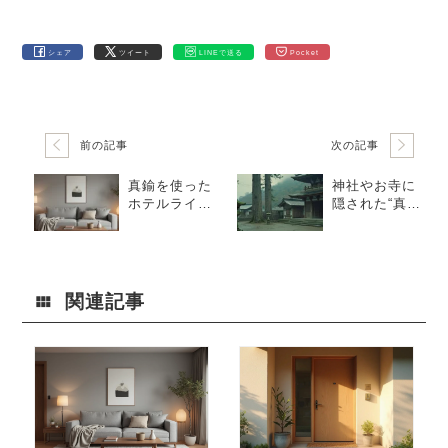
シェア
ツイート
LINEで送る
Pocket
前の記事
次の記事
真鍮を使った
神社やお寺に
ホテルライク
隠された“真
な部屋の作り
鍮”のひみつ
方
関連記事