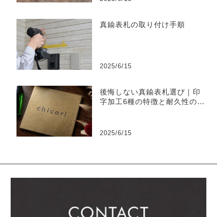
真鍮表札の取り付け手順
2025/6/15
後悔しない真鍮表札選び｜印
字加工6種の特徴と耐久性の違
い
2025/6/15