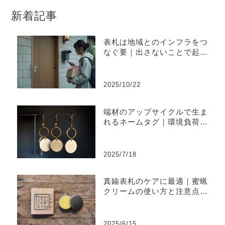
新着記事
表札は地域とのインフラをつ
なぐ要｜出さないことで起き
やすい不便と上手な出し方
2025/10/22
端材のアップサイクルで生ま
れるネームタグ｜環境負荷を
削減するものづくり
2025/7/18
真鍮表札のケアに最適｜蜜蝋
クリームの使い方と注意点ま
とめ
2025/6/15