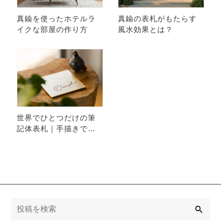
真鍮を使ったホテルラ
真鍮の表札がもたらす
イクな部屋の作り方
風水効果とは？
世界でひとつだけの筆
記体表札｜手描きで生
まれる特別な一枚
検
索