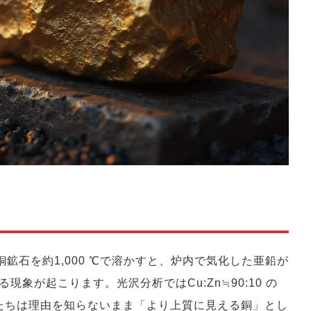
鉱石を約1,000 ℃で溶かすと、炉内で気化した亜鉛が
象が起こります。光沢分析ではCu:Zn≒90:10 の
人たちは理由を知らないまま「より上質に見える銅」とし