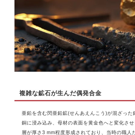
複雑な鉱石が生んだ偶発合金
亜鉛を含む閃亜鉛鉱(せんあえんこう)が混ざった銅
銅に浸み込み、母材の表面を黄金色へと変化させる現
層が厚さ3 mm程度形成されており、当時の職