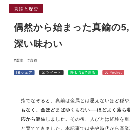
真鍮と歴史
偶然から始まった真鍮の5,
深い味わい
#歴史
#真鍮
シェア
ツイート
LINEで送る
Pocket
指でなぞると、真鍮は金属とは思えないほど穏や
もなく、金ほどまばゆくもない──ほどよく落ち着
応から誕生しました。
その後、人びとは経験を重
と育ててきました。本記事では先史時代から産業