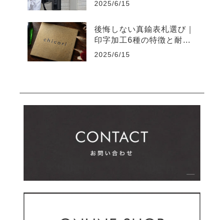
2025/6/15
後悔しない真鍮表札選び｜
印字加工6種の特徴と耐久
性の違い
2025/6/15