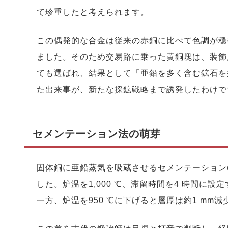
て珍重したと考えられます。
この偶発的な合金は従来の赤銅に比べて色調が穏
ました。そのため交易路に乗った黄銅塊は、装飾
ても選ばれ、結果として「亜鉛を多く含む鉱石を
た出来事が、新たな採鉱戦略まで誘発したわけで
セメンテーション法の萌芽
固体銅に亜鉛蒸気を吸蔵させるセメンテーション
した。炉温を1,000 ℃、滞留時間を4 時間に
一方、炉温を950 ℃に下げると層厚は約1 m