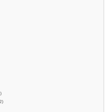
)
2)
銅