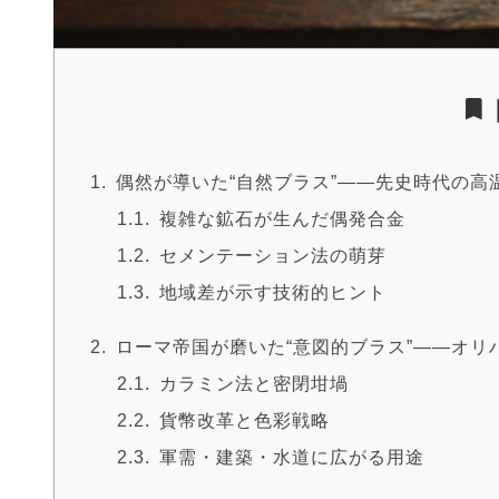
偶然が導いた“自然ブラス”――先史時代の高
複雑な鉱石が生んだ偶発合金
セメンテーション法の萌芽
地域差が示す技術的ヒント
ローマ帝国が磨いた“意図的ブラス”――オリ
カラミン法と密閉坩堝
貨幣改革と色彩戦略
軍需・建築・水道に広がる用途