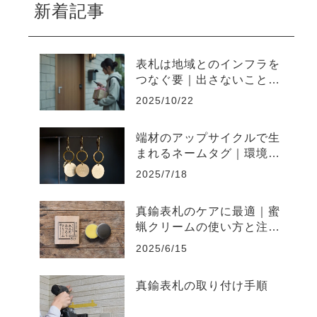
新着記事
表札は地域とのインフラを
つなぐ要｜出さないことで
起きやすい不便と上手な出
2025/10/22
し方
端材のアップサイクルで生
まれるネームタグ｜環境負
荷を削減するものづくり
2025/7/18
真鍮表札のケアに最適｜蜜
蝋クリームの使い方と注意
点まとめ
2025/6/15
真鍮表札の取り付け手順