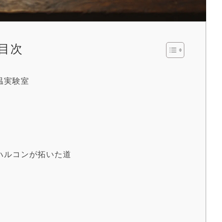
目次
温実験室
ハルコンが拓いた道