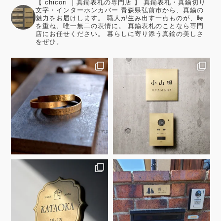
【 chicori ｜真鍮表札の専門店 】 真鍮表札・真鍮切り
文字・インターホンカバー 青森県弘前市から、真鍮の
魅力をお届けします。 職人が生み出す一点ものが、時
を重ね、唯一無二の表情に。 真鍮表札のことなら専門
店にお任せください。 暮らしに寄り添う真鍮の美しさ
をぜひ。