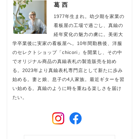
葛 西
1977年生まれ。幼少期を家業の
看板屋の工場で過ごし、真鍮の
経年変化の魅力の虜に。美術大
学卒業後に実家の看板屋へ。10年間勤務後、洋服
のセレクトショップ「chicori」を開業し、その中
でオリジナル商品の真鍮表札の製造販売を始め
る。2023年より真鍮表札専門店として新たに歩み
始める。妻と娘、息子の4人家族。最近ギターを習
い始める。真鍮のように時を重ねる楽しさを届け
たい。