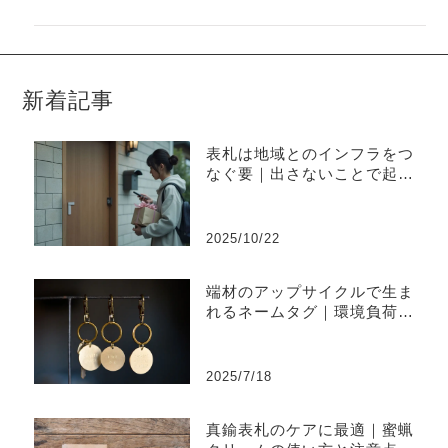
新着記事
表札は地域とのインフラをつ
なぐ要｜出さないことで起き
やすい不便と上手な出し方
2025/10/22
端材のアップサイクルで生ま
れるネームタグ｜環境負荷を
削減するものづくり
2025/7/18
真鍮表札のケアに最適｜蜜蝋