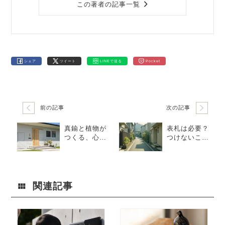
この著者の記事一覧
シェア
ツイート
LINEで送る
Pocket
前の記事
次の記事
真鍮と植物が
表札は必要？
つくる、心地
つけないこと
よい玄関アプ
で起きるリア
ローチ
ルな問題
関連記事