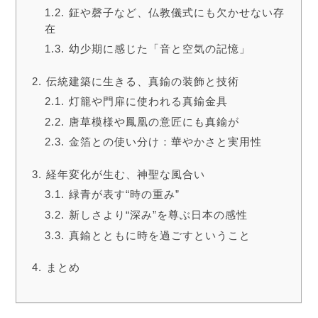
鉦や磬子など、仏教儀式にも欠かせない存
在
幼少期に感じた「音と空気の記憶」
伝統建築に生きる、真鍮の装飾と技術
灯籠や門扉に使われる真鍮金具
唐草模様や鳳凰の意匠にも真鍮が
金箔との使い分け：華やかさと実用性
経年変化が生む、神聖な風合い
緑青が表す“時の重み”
新しさより“深み”を尊ぶ日本の感性
真鍮とともに時を過ごすということ
まとめ