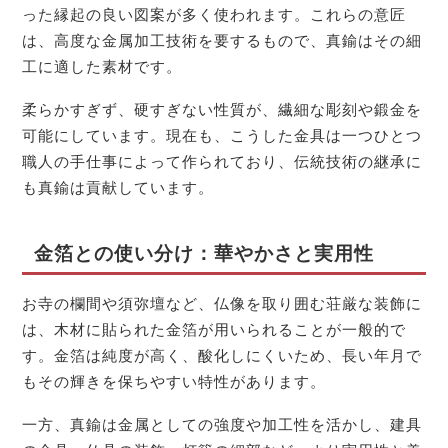
った縁起の良い図案が多く使われます。これらの意匠
は、高度な金属加工技術を要するもので、真鍮はその細
工に適した素材です。
柔らかすぎず、硬すぎない性質が、繊細な彫刻や鍛金を
可能にしています。現在も、こうした金具は一つひとつ
職人の手仕事によって作られており、伝統技術の継承に
も真鍮は貢献しています。
金箔との使い分け：華やかさと実用性
お寺の欄間や須弥壇など、仏像を取り囲む荘厳な装飾に
は、木材に貼られた金箔が用いられることが一般的で
す。金箔は純度が高く、酸化しにくいため、長い年月で
もその輝きを保ちやすい特性があります。
一方、真鍮は金属としての強度や加工性を活かし、建具