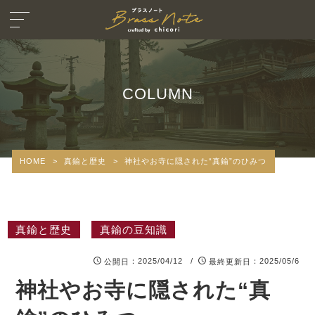
COLUMN
HOME
>
真鍮と歴史
>
神社やお寺に隠された“真鍮”のひみつ
真鍮と歴史
真鍮の豆知識
：2025/04/12 /
：2025/05/6
公開日
最終更新日
神社やお寺に隠された“真