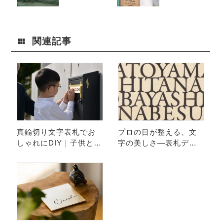
鍮”のひみつ
潮風・紫外線
など設置環境
による違いと
付き合い方
関連記事
真鍮切り文字表札でお
プロの目が整える、文
しゃれにDIY｜子供と楽
字の美しさ—表札デザ
しむ取り付け体験
インにおけるカーニン
グの力