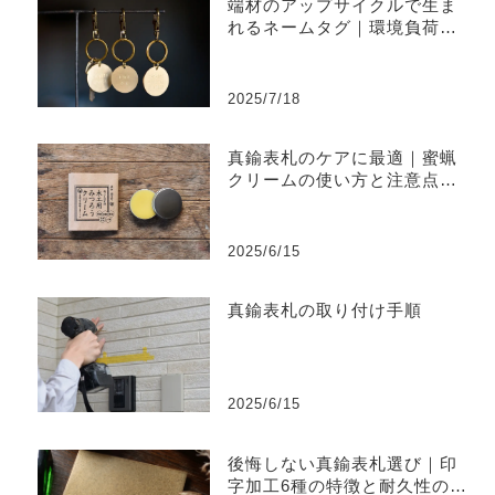
端材のアップサイクルで生ま
れるネームタグ｜環境負荷を
削減するものづくり
2025/7/18
真鍮表札のケアに最適｜蜜蝋
クリームの使い方と注意点ま
とめ
2025/6/15
真鍮表札の取り付け手順
2025/6/15
後悔しない真鍮表札選び｜印
字加工6種の特徴と耐久性の違