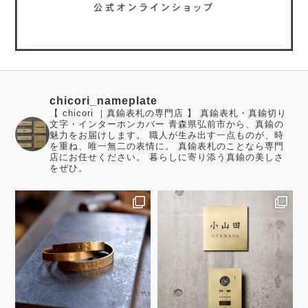
chicori_nameplate
【 chicori ｜真鍮表札の専門店 】 真鍮表札・真鍮切り
文字・インターホンカバー 青森県弘前市から、真鍮の
魅力をお届けします。 職人が生み出す一点ものが、時
を重ね、唯一無二の表情に。 真鍮表札のことなら専門
店にお任せください。 暮らしに寄り添う真鍮の美しさ
をぜひ。