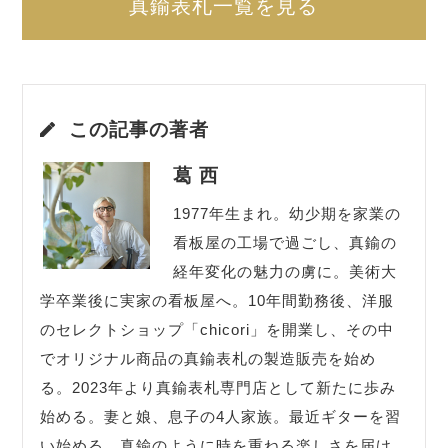
真鍮表札一覧を見る
この記事の著者
葛 西
1977年生まれ。幼少期を家業の
看板屋の工場で過ごし、真鍮の
経年変化の魅力の虜に。美術大
学卒業後に実家の看板屋へ。10年間勤務後、洋服
のセレクトショップ「chicori」を開業し、その中
でオリジナル商品の真鍮表札の製造販売を始め
る。2023年より真鍮表札専門店として新たに歩み
始める。妻と娘、息子の4人家族。最近ギターを習
い始める。真鍮のように時を重ねる楽しさを届け