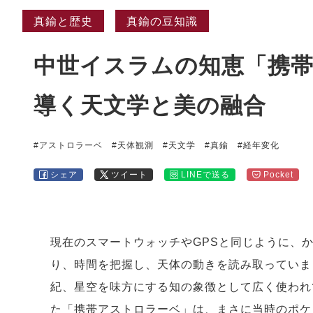
真鍮と歴史
真鍮の豆知識
中世イスラムの知恵「携
導く天文学と美の融合
#アストロラーベ
#天体観測
#天文学
#真鍮
#経年変化
シェア
ツイート
LINEで送る
Pocket
現在のスマートウォッチやGPSと同じように、
り、時間を把握し、天体の動きを読み取っていま
紀、星空を味方にする知の象徴として広く使われ
た「携帯アストロラーベ」は、まさに当時のポケ