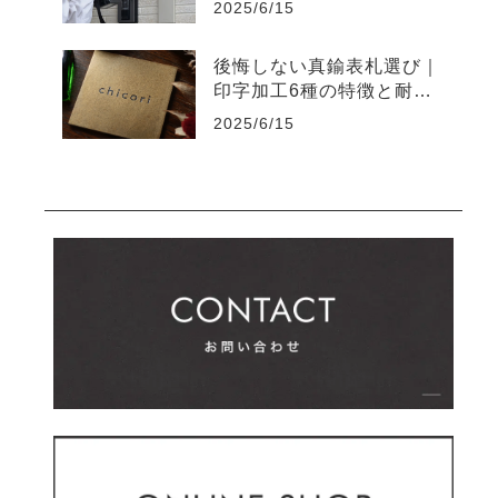
2025/6/15
後悔しない真鍮表札選び｜
印字加工6種の特徴と耐久
性の違い
2025/6/15