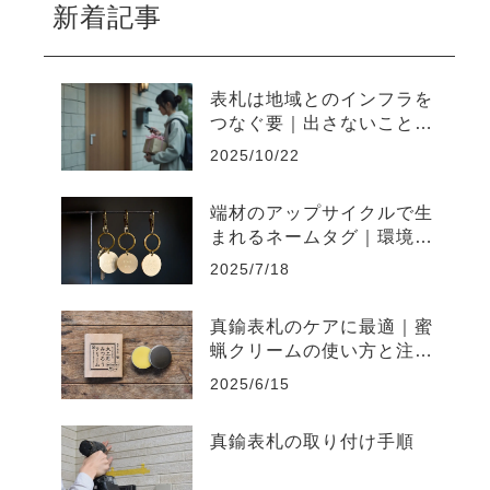
新着記事
表札は地域とのインフラを
つなぐ要｜出さないことで
起きやすい不便と上手な出
2025/10/22
し方
端材のアップサイクルで生
まれるネームタグ｜環境負
荷を削減するものづくり
2025/7/18
真鍮表札のケアに最適｜蜜
蝋クリームの使い方と注意
点まとめ
2025/6/15
真鍮表札の取り付け手順