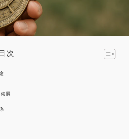
目次
途
の発展
係
」