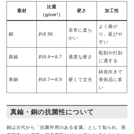
比重
素材
硬さ
加工性
（g/cm³）
よく曲が
非常に柔ら
銅
約8.96
り、延びや
かい
すい
彫刻や打刻
真鍮
約8.4〜8.7
適度な硬さ
に適する
鋳造向きで
青銅
約8.7〜8.9
硬くて丈夫
美術品に多
い
真鍮・銅の抗菌性について
銅は古代から「抗菌作用のある金属」として知られ、医