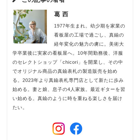
葛 西
1977年生まれ。幼少期を家業の
看板屋の工場で過ごし、真鍮の
経年変化の魅力の虜に。美術大
学卒業後に実家の看板屋へ。10年間勤務後、洋服
のセレクトショップ「chicori」を開業し、その中
でオリジナル商品の真鍮表札の製造販売を始め
る。2023年より真鍮表札専門店として新たに歩み
始める。妻と娘、息子の4人家族。最近ギターを習
い始める。真鍮のように時を重ねる楽しさを届け
たい。