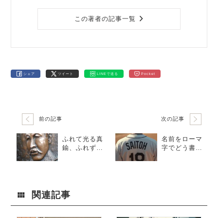
この著者の記事一覧
シェア
ツイート
LINEで送る
Pocket
前の記事
次の記事
ふれて光る真
名前をローマ
鍮、ふれずに
字でどう書
深まる真鍮 ─
く？ヘボン式
観光地のレリ
のルールと表
ーフに見る銅
記の奥深さ
合金の美しさ
関連記事