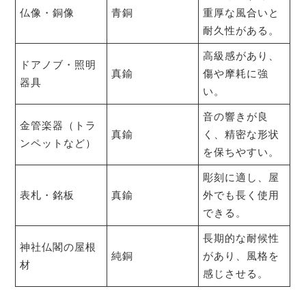
仏像・銅像
青銅
重厚な風合いと
耐久性がある。
高級感があり、
ドアノブ・照明
真鍮
傷や摩耗に強
器具
い。
音の響きが良
金管楽器（トラ
真鍮
く、精密な形状
ンペットなど）
を保ちやすい。
彫刻に適し、屋
表札・銘板
真鍮
外でも長く使用
できる。
長期的な耐候性
神社仏閣の屋根
純銅
があり、風格を
材
感じさせる。