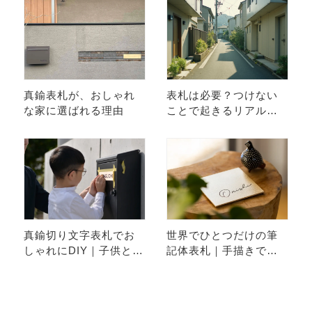
真鍮表札が、おしゃれ
表札は必要？つけない
な家に選ばれる理由
ことで起きるリアルな
問題
真鍮切り文字表札でお
世界でひとつだけの筆
しゃれにDIY｜子供と楽
記体表札｜手描きで生
しむ取り付け体験
まれる特別な一枚