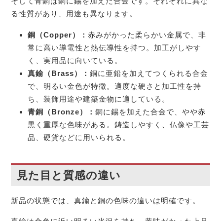
そして青銅は銅に錫を加えた合金です。それぞれに異な
る性質があり、用途も異なります。
銅（Copper）：
赤みがかった柔らかい金属で、非
常に高い導電性と熱伝導性を持つ。加工がしやす
く、実用品に向いている。
真鍮（Brass）：
銅に亜鉛を加えてつくられる合金
で、明るい金色が特徴。適度な硬さと加工性を持
ち、装飾用途や建築金物に適している。
青銅（Bronze）：
銅に錫を加えた合金で、やや赤
黒く重厚な色味がある。鋳造しやすく、仏像や工芸
品、硬貨などに用いられる。
見た目と質感の違い
新品の状態では、真鍮と銅の色味の違いは明確です。