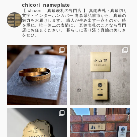
chicori_nameplate
【 chicori ｜真鍮表札の専門店 】 真鍮表札・真鍮切り
文字・インターホンカバー 青森県弘前市から、真鍮の
魅力をお届けします。 職人が生み出す一点ものが、時
を重ね、唯一無二の表情に。 真鍮表札のことなら専門
店にお任せください。 暮らしに寄り添う真鍮の美しさ
をぜひ。