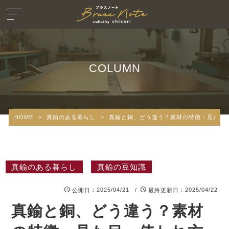
COLUMN
HOME
>
真鍮のある暮らし
>
真鍮と銅、どう違う？素材の特徴・見た目
真鍮のある暮らし
真鍮の豆知識
：2025/04/21 /
：2025/04/22
公開日
最終更新日
真鍮と銅、どう違う？素材