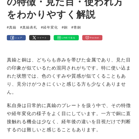
の特徴・見た目・使われ方
をわかりやすく解説
#真鍮
#真鍮表札
#経年変化
#銅
#青銅
シェア
ツイート
LINEで送る
Pocket
真鍮と銅は、どちらも赤みを帯びた金属であり、見た目
の印象が似ているため混同されがちです。特に使い込ま
れた状態では、色のくすみや質感が似てくることもあ
り、見分けがつきにくいと感じる方も少なくありませ
ん。
私自身は日常的に真鍮のプレートを扱う中で、その特徴
や経年変化の様子をよく目にしています。一方で銅に直
接触れる機会は少なく、経年後の違いを目視だけで判断
するのは難しいと感じることもあります。