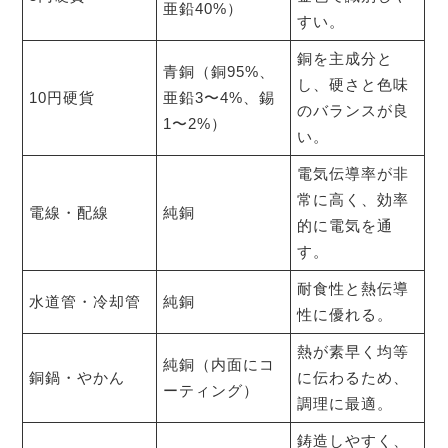
亜鉛40%）
すい。
銅を主成分と
青銅（銅95%、
し、硬さと色味
10円硬貨
亜鉛3〜4%、錫
のバランスが良
1〜2%）
い。
電気伝導率が非
常に高く、効率
電線・配線
純銅
的に電気を通
す。
耐食性と熱伝導
水道管・冷却管
純銅
性に優れる。
熱が素早く均等
純銅（内面にコ
銅鍋・やかん
に伝わるため、
ーティング）
調理に最適。
鋳造しやすく、