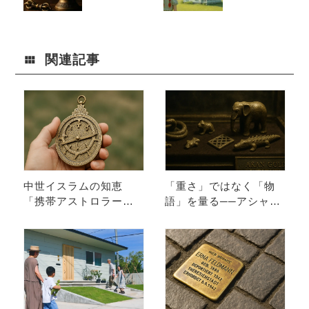
とは？チベッ
の？『赤毛の
ト密教の法具
アン』や『嵐
と真鍮に宿る
が丘』にみる
祈りの意味
家の名前が持
つ力〜
関連記事
中世イスラムの知恵
「重さ」ではなく「物
「携帯アストロラー
語」を量る──アシャン
ベ」｜真鍮が導く天文
ティの真鍮製分銅の魅
学と美の融合
力