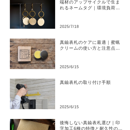
端材のアップサイクルで生ま
れるネームタグ｜環境負荷を
削減するものづくり
2025/7/18
真鍮表札のケアに最適｜蜜蝋
クリームの使い方と注意点ま
とめ
2025/6/15
真鍮表札の取り付け手順
2025/6/15
後悔しない真鍮表札選び｜印
字加工6種の特徴と耐久性の違