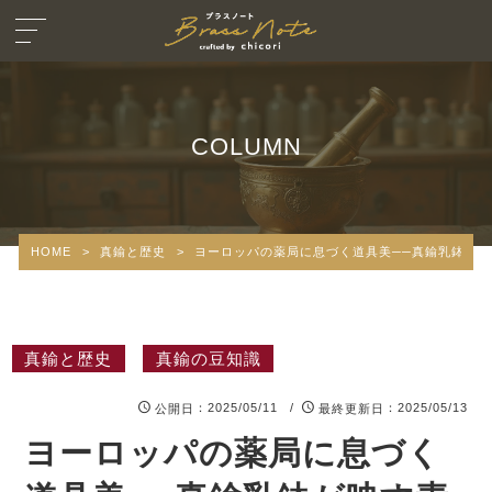
COLUMN
HOME
>
真鍮と歴史
>
ヨーロッパの薬局に息づく道具美──真鍮乳鉢が
真鍮と歴史
真鍮の豆知識
：2025/05/11 /
：2025/05/13
公開日
最終更新日
ヨーロッパの薬局に息づく