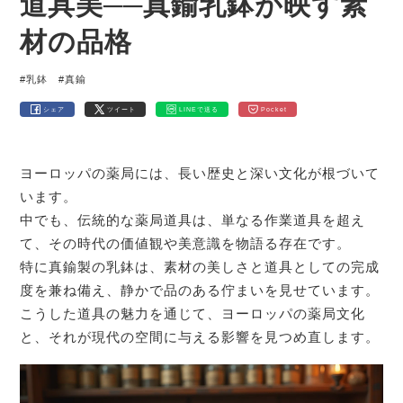
道具美──真鍮乳鉢が映す素
材の品格
#乳鉢
#真鍮
シェア
ツイート
LINEで送る
Pocket
ヨーロッパの薬局には、長い歴史と深い文化が根づいて
います。
中でも、伝統的な薬局道具は、単なる作業道具を超え
て、その時代の価値観や美意識を物語る存在です。
特に真鍮製の乳鉢は、素材の美しさと道具としての完成
度を兼ね備え、静かで品のある佇まいを見せています。
こうした道具の魅力を通じて、ヨーロッパの薬局文化
と、それが現代の空間に与える影響を見つめ直します。