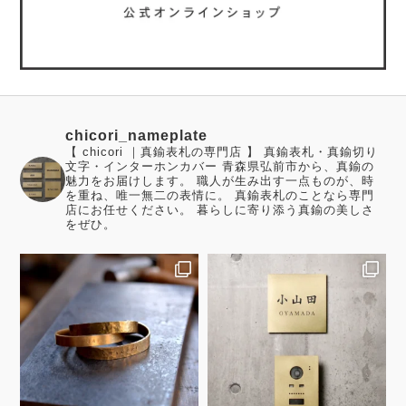
chicori_nameplate
【 chicori ｜真鍮表札の専門店 】 真鍮表札・真鍮切り
文字・インターホンカバー 青森県弘前市から、真鍮の
魅力をお届けします。 職人が生み出す一点ものが、時
を重ね、唯一無二の表情に。 真鍮表札のことなら専門
店にお任せください。 暮らしに寄り添う真鍮の美しさ
をぜひ。