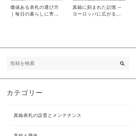
価値ある表札の選び方
真鍮に刻まれた記憶 ─
｜毎日の暮らしに寄り
ヨーロッパに広がる
添う5つの視点
「つまずきの石」スト
ルパーシュタイン
検
索
カテゴリー
真鍮表札の設置とメンテナンス
真鍮と歴史